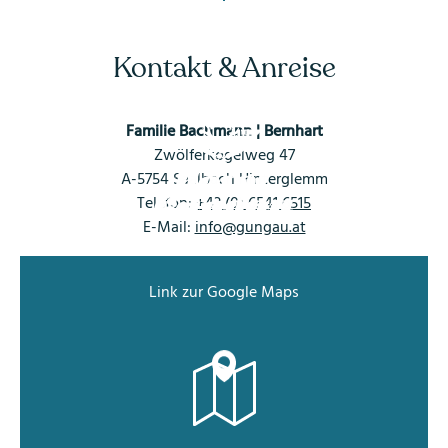
Kontakt & Anreise
Familie Bachmann
|
Bernhart
Zwölferkogelweg 47
A-5754 Saalbach Hinterglemm
Telefon:
+43 (0) 6541 6515
E-Mail:
info@gungau.at
Link zur Google Maps